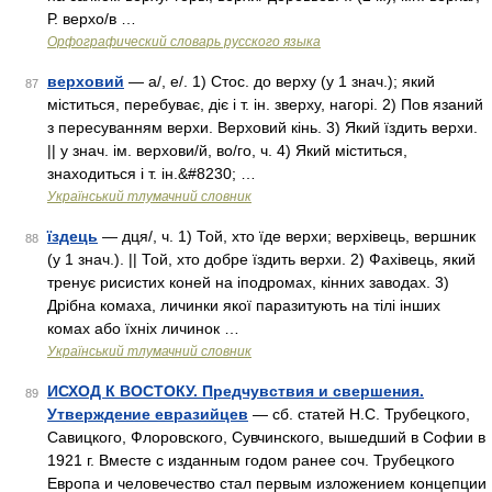
Р. верхо/в …
Орфографический словарь русского языка
верховий
— а/, е/. 1) Стос. до верху (у 1 знач.); який
87
міститься, перебуває, діє і т. ін. зверху, нагорі. 2) Пов язаний
з пересуванням верхи. Верховий кінь. 3) Який їздить верхи.
|| у знач. ім. верхови/й, во/го, ч. 4) Який міститься,
знаходиться і т. ін.&#8230; …
Український тлумачний словник
їздець
— дця/, ч. 1) Той, хто їде верхи; верхівець, вершник
88
(у 1 знач.). || Той, хто добре їздить верхи. 2) Фахівець, який
тренує рисистих коней на іподромах, кінних заводах. 3)
Дрібна комаха, личинки якої паразитують на тілі інших
комах або їхніх личинок …
Український тлумачний словник
ИСХОД К ВОСТОКУ. Предчувствия и свершения.
89
Утверждение евразийцев
— сб. статей Н.С. Трубецкого,
Савицкого, Флоровского, Сувчинского, вышедший в Софии в
1921 г. Вместе с изданным годом ранее соч. Трубецкого
Европа и человечество стал первым изложением концепции