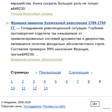
евразийства. Книга сыграла большую роль не только
в&#8230; …
Русская философия: словарь
Франция накануне буржуазной революции 1789-1794
90
ГГ.
— Складывание революционной ситуации. Глубокие
противоречия отделяли так называемое от
привилегированных сословий духовенства и дворянства,
являвшихся оплотом феодально абсолютистского строя.
Составляя примерно 99% населения Франции,
третье&#8230; …
Всемирная история. Энциклопедия
Страницы
←
Предыдущая
Следующая
→
1
2
3
4
5
6
7
8
9
10
11
12
13
© Академик, 2000-2026
18+
Обратная связь:
Техподдержка
,
Реклама на сайте