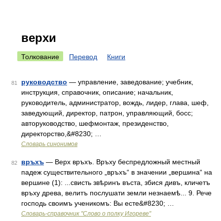
верхи
Толкование
Перевод
Книги
руководство
— управление, заведование; учебник,
81
инструкция, справочник, описание; начальник,
руководитель, администратор, вождь, лидер, глава, шеф,
заведующий, директор, патрон, управляющий, босс;
авторуководство, шефмонтаж, президенство,
директорство,&#8230; …
Словарь синонимов
връхъ
— Верх връхъ. Връху беспредложный местный
82
падеж существительного „връхъ“ в значении „вершина“ на
вершине (1): ...свисть звѣринъ въста, збися дивъ, кличетъ
връху древа, велитъ послушати земли незнаемѣ... 9. Рече
господь своимъ ученикомъ: Вы есте&#8230; …
Словарь-справочник "Слово о полку Игореве"