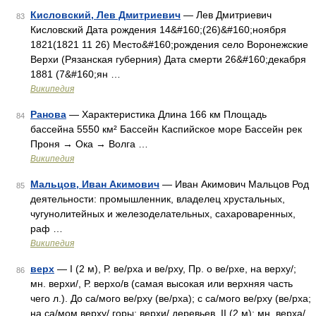
Кисловский, Лев Дмитриевич
— Лев Дмитриевич
83
Кисловский Дата рождения 14&#160;(26)&#160;ноября
1821(1821 11 26) Место&#160;рождения село Воронежские
Верхи (Рязанская губерния) Дата смерти 26&#160;декабря
1881 (7&#160;ян …
Википедия
Ранова
— Характеристика Длина 166 км Площадь
84
бассейна 5550 км² Бассейн Каспийское море Бассейн рек
Проня → Ока → Волга …
Википедия
Мальцов, Иван Акимович
— Иван Акимович Мальцов Род
85
деятельности: промышленник, владелец хрустальных,
чугунолитейных и железоделательных, сахароваренных,
раф …
Википедия
верх
— I (2 м), Р. ве/рха и ве/рху, Пр. о ве/рхе, на верху/;
86
мн. верхи/, Р. верхо/в (самая высокая или верхняя часть
чего л.). До са/мого ве/рху (ве/рха); с са/мого ве/рху (ве/рха;
на са/мом верху/ горы; верхи/ деревьев. II (2 м); мн. верха/,